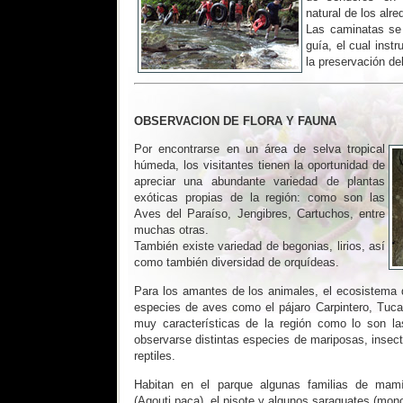
natural de los alre
Las caminatas se
guía, el cual inst
la preservación del
OBSERVACION DE FLORA Y FAUNA
Por encontrarse en un área de selva tropical
húmeda, los visitantes tienen la oportunidad de
apreciar una abundante variedad de plantas
exóticas propias de la región: como son las
Aves del Paraíso, Jengibres, Cartuchos, entre
muchas otras.
También existe variedad de begonias, lirios, así
como también diversidad de orquídeas.
Para los amantes de los animales, el ecosistema d
especies de aves como el pájaro Carpintero, Tuca
muy características de la región como lo son 
observarse distintas especies de mariposas, inse
reptiles.
Habitan en el parque algunas familias de mamí
(Agouti paca), el pisote y algunos saraguates (mon