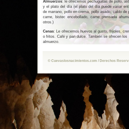
Almuerzos
: le ofrecemos pechuguitas de pollo, ali
y el plato del día (el plato del día puede variar en
de marrano, pollo en crema, pollo asado, caldo de po
carne, bistec encebollado, carne prensada ahuma
otros.)
Cenas
: Le ofrecemos huevos al gusto, frijoles, cr
o fritos. Café y pan dulce. También se ofrecen los
almuerzo.
© Cuevaslosnacimientos.com / Derechos Reservad