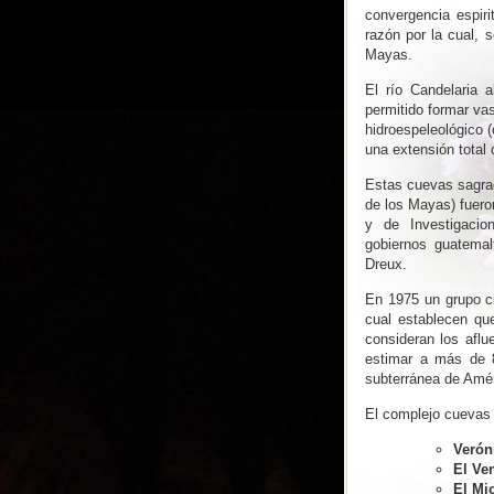
convergencia espiri
razón por la cual, 
Mayas.
El río Candelaria
permitido formar va
hidroespeleológico 
una extensión total 
Estas cuevas sagrad
de los Mayas) fuero
y de Investigacio
gobiernos guatemal
Dreux.
En 1975 un grupo ci
cual establecen que
consideran los aflu
estimar a más de 8
subterránea de Amér
El complejo cuevas 
Verón
El Ve
El Mi