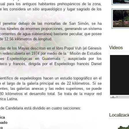
tual para los antiguos habitantes prehispánicos de la zona,
se les considera un sitio arqueológico y lugar sagrado de los
 al penetrar debajo de las montañas de San Simón, se ha
stos túneles de enormes proporciones, generando un sistema
(corrientes de agua subterránea) bastante peculiar, que posee
de 12.56 kilómetros de longitud.
Videos
as de los Mayas descritas en el libro Popol Vuh (el Génesis
n redescubierta en 1974 por medio de la ¨ Misión de Estudios
nes Espeleológicas en Guatemala ¨, auspiciada por los
teco y francés, dirigida por el Espeleólogo francés Daniel
entífico de espeleólogos hacen un estudio topográfico en el
 el largo de la galería principal es de 22 kilómetros. Si se
entes, las galerías anexas y las redes superiores, se puede
0 kilómetros el desarrollo total. Se trata de la mayor red
ica Latina.
de Candelaria está dividido en cuatro secciones:
Localizac
ica
nado
co