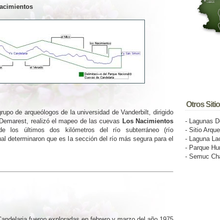
acimientos
Otros Siti
rupo de arqueólogos de la universidad de Vanderbilt, dirigido
r Demarest, realizó el mapeo de las cuevas
Los Nacimientos
- Lagunas D
de los últimos dos kilómetros del río subterráneo (río
- Sitio Arq
ual determinaron que es la sección del río más segura para el
- Laguna La
- Parque Hu
- Semuc C
Candelaria fueron exploradas en febrero y marzo del año 1975