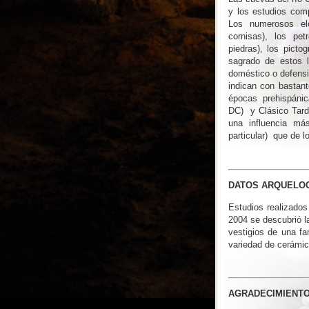
y los estudios com
Los numerosos ele
cornisas), los pet
piedras), los picto
sagrado de estos 
doméstico o defensi
indican con bastant
épocas prehispáni
DC) y Clásico Tard
una influencia má
particular) que de lo
DATOS ARQUELO
Estudios realizados
2004 se descubrió l
vestigios de una fa
variedad de cerámic
AGRADECIMIENT