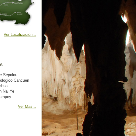
Ver Localización...
os
e Sepalau
ueologico Cancuen
chua
n Nal Ye
hampey
Ver Más...