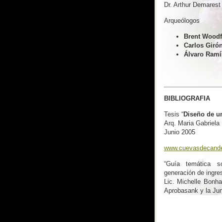
Dr. Arthur Demarest
Arqueólogos
Brent Woodfi
Carlos Giró
Álvaro Ramí
BIBLIOGRAFIA
Tesis “
Diseño de un
Arq. Maria Gabriela
Junio 2005
www.cuevasdecande
“Guía temática s
generación de ingr
Lic. Michelle Bonh
Aprobasank y la Ju