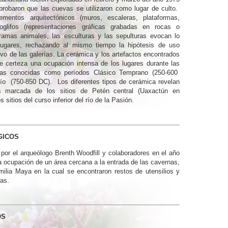
probaron que las cuevas se utilizaron como lugar de culto.
mentos arquitectónicos (muros, escaleras, plataformas,
roglifos (representaciones gráficas grabadas en rocas o
gramas animales, las esculturas y las sepulturas evocan lo
lugares, rechazando al mismo tiempo la hipótesis de uso
vo de las galerías. La cerámica y los artefactos encontrados
e certeza una ocupación intensa de los lugares durante las
cas conocidas como períodos Clásico Temprano (250-600
ío (750-850 DC). Los diferentes tipos de cerámica revelan
s marcada de los sitios de Petén central (Uaxactún en
s sitios del curso inferior del río de la Pasión.
GICOS
 por el arqueólogo Brenth Woodfill y colaboradores en el año
a ocupación de un área cercana a la entrada de las cavernas,
milia Maya en la cual se encontraron restos de utensilios y
as.
OS