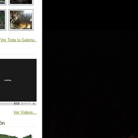
Ver Toda la Galeria..
Ver Videos...
ión