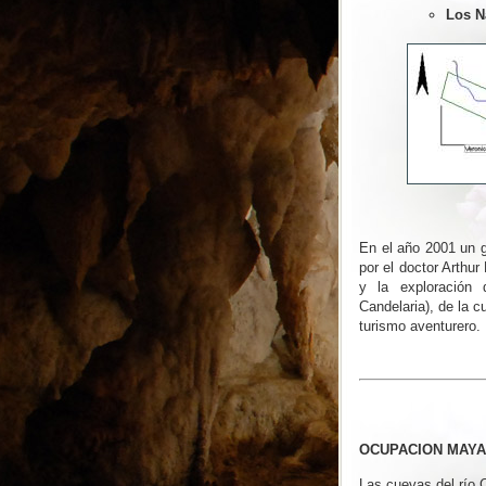
Los N
En el año 2001 un g
por el doctor Arthu
y la exploración 
Candelaria), de la c
turismo aventurero.
OCUPACION MAYA
Las cuevas del río 